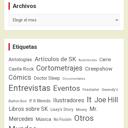
Archivos
Archivos
Etiquetas
Artículos de SK
Antologías
Carrie
Audiobooks
Cortometrajes
Creepshow
Castle Rock
Cómics
Doctor Sleep
Documentales
Entrevistas
Eventos
Firestarter
Gwendy's
It
Joe Hill
Ilustradores
If It Bleeds
Button Box
Libros sobre SK
Mr.
Lisey's Story
Misery
Otros
Mercedes
Música
No Ficción