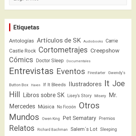
Etiquetas
Artículos de SK
Antologías
Carrie
Audiobooks
Cortometrajes
Creepshow
Castle Rock
Cómics
Doctor Sleep
Documentales
Entrevistas
Eventos
Firestarter
Gwendy's
It
Joe
Ilustradores
If It Bleeds
Button Box
Haven
Hill
Libros sobre SK
Mr.
Lisey's Story
Misery
Otros
Mercedes
Música
No Ficción
Mundos
Pet Sematary
Premios
Owen King
Relatos
Salem´s Lot
Sleeping
Richard Bachman