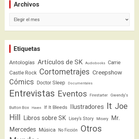
Archivos
Archivos
Etiquetas
Artículos de SK
Antologías
Carrie
Audiobooks
Cortometrajes
Creepshow
Castle Rock
Cómics
Doctor Sleep
Documentales
Entrevistas
Eventos
Firestarter
Gwendy's
It
Joe
Ilustradores
If It Bleeds
Button Box
Haven
Hill
Libros sobre SK
Mr.
Lisey's Story
Misery
Otros
Mercedes
Música
No Ficción