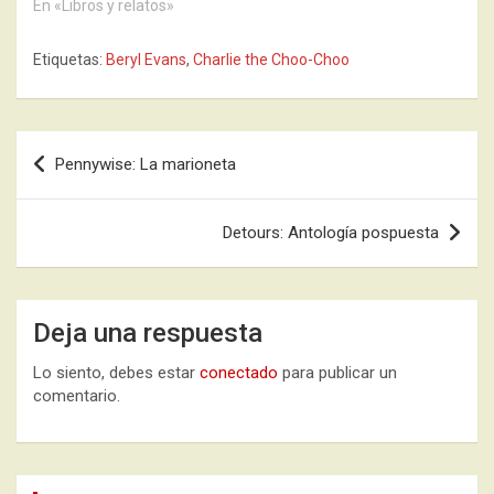
En «Libros y relatos»
Etiquetas:
Beryl Evans
,
Charlie the Choo-Choo
Navegación
Pennywise: La marioneta
de
entradas
Detours: Antología pospuesta
Deja una respuesta
Lo siento, debes estar
conectado
para publicar un
comentario.