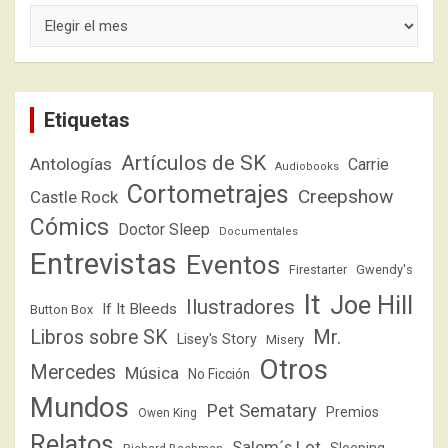
Archivos
Etiquetas
Artículos de SK
Antologías
Carrie
Audiobooks
Cortometrajes
Creepshow
Castle Rock
Cómics
Doctor Sleep
Documentales
Entrevistas
Eventos
Firestarter
Gwendy's
It
Joe Hill
Ilustradores
If It Bleeds
Button Box
Libros sobre SK
Mr.
Lisey's Story
Misery
Otros
Mercedes
Música
No Ficción
Mundos
Pet Sematary
Premios
Owen King
Relatos
Salem´s Lot