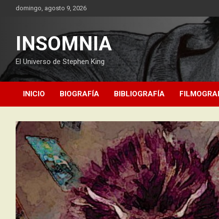
Saltar
domingo, agosto 9, 2026
al
contenido
INSOMNIA
El Universo de Stephen King
INICIO
BIOGRAFÍA
BIBLIOGRAFÍA
FILMOGRA