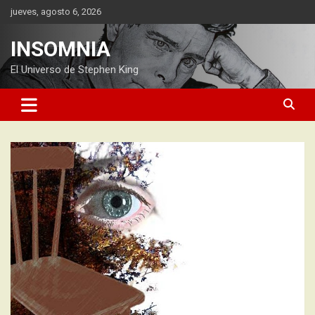
Saltar
jueves, agosto 6, 2026
al
contenido
INSOMNIA
El Universo de Stephen King