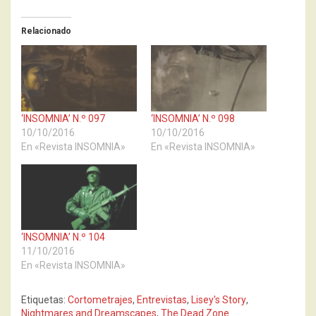
Relacionado
‘INSOMNIA’ N.º 097
‘INSOMNIA’ N.º 098
10/10/2016
10/10/2016
En «Revista INSOMNIA»
En «Revista INSOMNIA»
‘INSOMNIA’ N.º 104
11/10/2016
En «Revista INSOMNIA»
Etiquetas:
Cortometrajes
,
Entrevistas
,
Lisey's Story
,
Nightmares and Dreamscapes
,
The Dead Zone