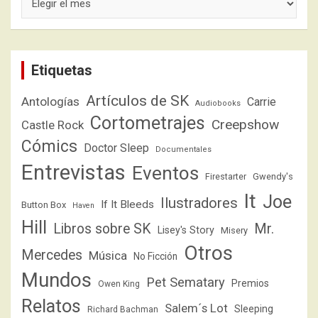
Etiquetas
Artículos de SK
Antologías
Carrie
Audiobooks
Cortometrajes
Creepshow
Castle Rock
Cómics
Doctor Sleep
Documentales
Entrevistas
Eventos
Firestarter
Gwendy's
It
Joe
Ilustradores
If It Bleeds
Button Box
Haven
Hill
Libros sobre SK
Mr.
Lisey's Story
Misery
Otros
Mercedes
Música
No Ficción
Mundos
Pet Sematary
Premios
Owen King
Relatos
Salem´s Lot
Sleeping
Richard Bachman