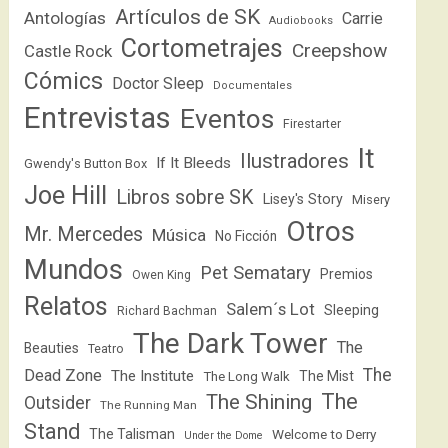
Artículos de SK
Antologías
Carrie
Audiobooks
Cortometrajes
Creepshow
Castle Rock
Cómics
Doctor Sleep
Documentales
Entrevistas
Eventos
Firestarter
It
Ilustradores
If It Bleeds
Gwendy's Button Box
Joe Hill
Libros sobre SK
Lisey's Story
Misery
Otros
Mr. Mercedes
Música
No Ficción
Mundos
Pet Sematary
Premios
Owen King
Relatos
Salem´s Lot
Sleeping
Richard Bachman
The Dark Tower
The
Beauties
Teatro
The
Dead Zone
The Institute
The Mist
The Long Walk
The
The Shining
Outsider
The Running Man
Stand
The Talisman
Welcome to Derry
Under the Dome