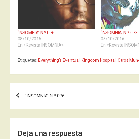
‘INSOMNIA’ N.º 076
‘INSOMNIA’ N.º 078
08/10/2016
08/10/2016
En «Revista INSOMNIA»
En «Revista INSOM
Etiquetas:
Everything's Eventual
,
Kingdom Hospital
,
Otros Mun
Navegación
‘INSOMNIA’ N.º 076
de
entradas
Deja una respuesta