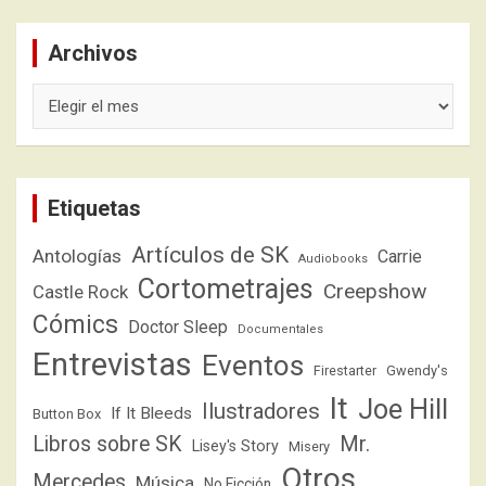
Archivos
Archivos
Etiquetas
Artículos de SK
Antologías
Carrie
Audiobooks
Cortometrajes
Creepshow
Castle Rock
Cómics
Doctor Sleep
Documentales
Entrevistas
Eventos
Firestarter
Gwendy's
It
Joe Hill
Ilustradores
If It Bleeds
Button Box
Libros sobre SK
Mr.
Lisey's Story
Misery
Otros
Mercedes
Música
No Ficción