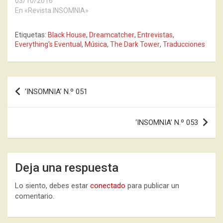
03/10/2016
En «Revista INSOMNIA»
Etiquetas:
Black House
,
Dreamcatcher
,
Entrevistas
,
Everything's Eventual
,
Música
,
The Dark Tower
,
Traducciones
Navegación
‘INSOMNIA’ N.º 051
de
entradas
‘INSOMNIA’ N.º 053
Deja una respuesta
Lo siento, debes estar
conectado
para publicar un
comentario.