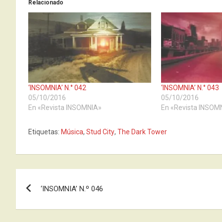
Relacionado
‘INSOMNIA’ N.° 042
‘INSOMNIA’ N.° 043
05/10/2016
05/10/2016
En «Revista INSOMNIA»
En «Revista INSOM
Etiquetas:
Música
,
Stud City
,
The Dark Tower
Navegación
‘INSOMNIA’ N.º 046
de
entradas