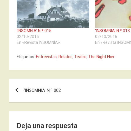
‘INSOMNIA’ N.º 015
‘INSOMNIA’ N.º 013
02/10/2016
02/10/2016
En «Revista INSOMNIA»
En «Revista INSOM
Etiquetas:
Entrevistas
,
Relatos
,
Teatro
,
The Night Flier
Navegación
‘INSOMNIA’ N.º 002
de
entradas
Deja una respuesta