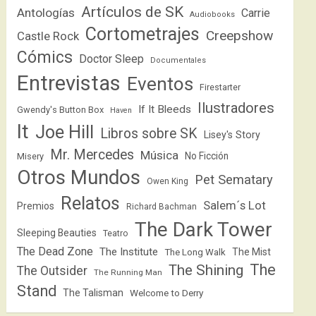
Artículos de SK
Antologías
Carrie
Audiobooks
Cortometrajes
Creepshow
Castle Rock
Cómics
Doctor Sleep
Documentales
Entrevistas
Eventos
Firestarter
Ilustradores
If It Bleeds
Gwendy's Button Box
Haven
It
Joe Hill
Libros sobre SK
Lisey's Story
Mr. Mercedes
Música
No Ficción
Misery
Otros Mundos
Pet Sematary
Owen King
Relatos
Salem´s Lot
Premios
Richard Bachman
The Dark Tower
Sleeping Beauties
Teatro
The Dead Zone
The Institute
The Mist
The Long Walk
The
The Shining
The Outsider
The Running Man
Stand
The Talisman
Welcome to Derry