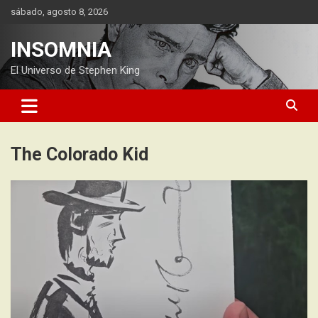
Saltar
sábado, agosto 8, 2026
al
contenido
INSOMNIA
El Universo de Stephen King
The Colorado Kid