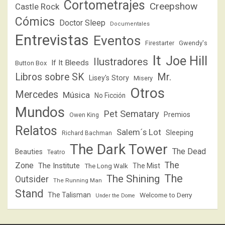
Cortometrajes
Creepshow
Castle Rock
Cómics
Doctor Sleep
Documentales
Entrevistas
Eventos
Firestarter
Gwendy's
It
Joe Hill
Ilustradores
If It Bleeds
Button Box
Libros sobre SK
Mr.
Lisey's Story
Misery
Otros
Mercedes
Música
No Ficción
Mundos
Pet Sematary
Premios
Owen King
Relatos
Salem´s Lot
Sleeping
Richard Bachman
The Dark Tower
The Dead
Beauties
Teatro
The
Zone
The Institute
The Mist
The Long Walk
The
The Shining
Outsider
The Running Man
Stand
The Talisman
Welcome to Derry
Under the Dome