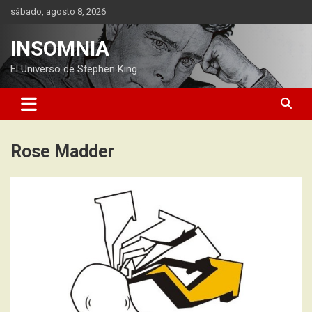
Saltar
sábado, agosto 8, 2026
al
contenido
INSOMNIA
El Universo de Stephen King
Rose Madder