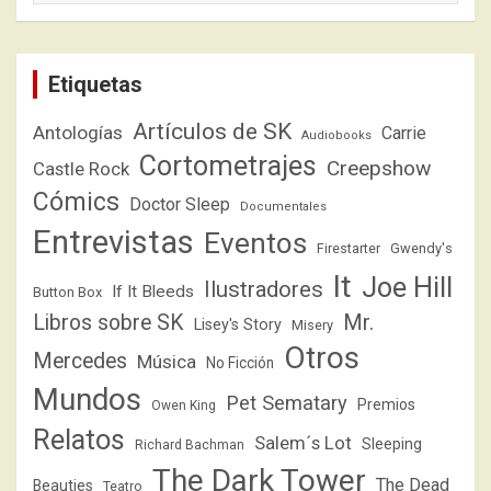
Etiquetas
Artículos de SK
Antologías
Carrie
Audiobooks
Cortometrajes
Creepshow
Castle Rock
Cómics
Doctor Sleep
Documentales
Entrevistas
Eventos
Firestarter
Gwendy's
It
Joe Hill
Ilustradores
If It Bleeds
Button Box
Libros sobre SK
Mr.
Lisey's Story
Misery
Otros
Mercedes
Música
No Ficción
Mundos
Pet Sematary
Premios
Owen King
Relatos
Salem´s Lot
Sleeping
Richard Bachman
The Dark Tower
The Dead
Beauties
Teatro