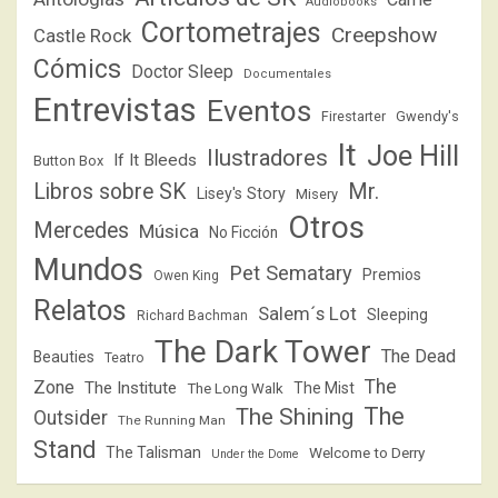
Audiobooks
Cortometrajes
Creepshow
Castle Rock
Cómics
Doctor Sleep
Documentales
Entrevistas
Eventos
Firestarter
Gwendy's
It
Joe Hill
Ilustradores
If It Bleeds
Button Box
Libros sobre SK
Mr.
Lisey's Story
Misery
Otros
Mercedes
Música
No Ficción
Mundos
Pet Sematary
Premios
Owen King
Relatos
Salem´s Lot
Sleeping
Richard Bachman
The Dark Tower
The Dead
Beauties
Teatro
The
Zone
The Institute
The Mist
The Long Walk
The
The Shining
Outsider
The Running Man
Stand
The Talisman
Welcome to Derry
Under the Dome