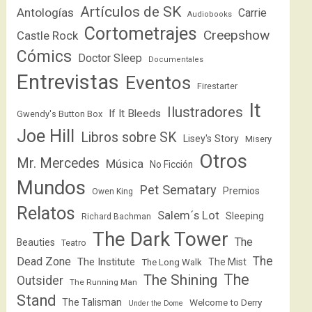
Artículos de SK
Antologías
Carrie
Audiobooks
Cortometrajes
Creepshow
Castle Rock
Cómics
Doctor Sleep
Documentales
Entrevistas
Eventos
Firestarter
It
Ilustradores
If It Bleeds
Gwendy's Button Box
Joe Hill
Libros sobre SK
Lisey's Story
Misery
Otros
Mr. Mercedes
Música
No Ficción
Mundos
Pet Sematary
Premios
Owen King
Relatos
Salem´s Lot
Sleeping
Richard Bachman
The Dark Tower
The
Beauties
Teatro
The
Dead Zone
The Institute
The Mist
The Long Walk
The
The Shining
Outsider
The Running Man
Stand
The Talisman
Welcome to Derry
Under the Dome