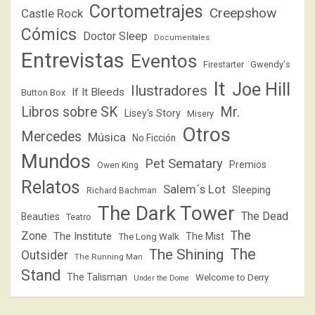
Cortometrajes
Creepshow
Castle Rock
Cómics
Doctor Sleep
Documentales
Entrevistas
Eventos
Firestarter
Gwendy's
It
Joe Hill
Ilustradores
If It Bleeds
Button Box
Libros sobre SK
Mr.
Lisey's Story
Misery
Otros
Mercedes
Música
No Ficción
Mundos
Pet Sematary
Premios
Owen King
Relatos
Salem´s Lot
Sleeping
Richard Bachman
The Dark Tower
The Dead
Beauties
Teatro
The
Zone
The Institute
The Mist
The Long Walk
The
The Shining
Outsider
The Running Man
Stand
The Talisman
Welcome to Derry
Under the Dome