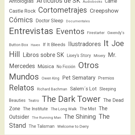
Artículos de SK
Antologías
Carrie
Audiobooks
Cortometrajes
Creepshow
Castle Rock
Cómics
Doctor Sleep
Documentales
Entrevistas
Eventos
Firestarter
Gwendy's
It
Joe
Ilustradores
If It Bleeds
Button Box
Haven
Hill
Libros sobre SK
Mr.
Lisey's Story
Misery
Otros
Mercedes
Música
No Ficción
Mundos
Pet Sematary
Premios
Owen King
Relatos
Salem´s Lot
Sleeping
Richard Bachman
The Dark Tower
The Dead
Beauties
Teatro
The
Zone
The Institute
The Mist
The Long Walk
The
The Shining
Outsider
The Running Man
Stand
The Talisman
Welcome to Derry