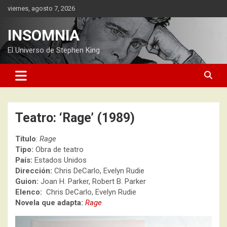
Saltar
viernes, agosto 7, 2026
al
contenido
INSOMNIA
El Universo de Stephen King
Teatro: ‘Rage’ (1989)
Título
:
Rage
Tipo:
Obra de teatro
País:
Estados Unidos
Dirección:
Chris DeCarlo, Evelyn Rudie
Guion:
Joan H. Parker, Robert B. Parker
Elenco:
Chris DeCarlo, Evelyn Rudie
Novela que adapta:
Rage