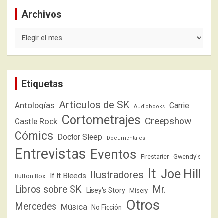
Archivos
Archivos
Etiquetas
Artículos de SK
Antologías
Carrie
Audiobooks
Cortometrajes
Creepshow
Castle Rock
Cómics
Doctor Sleep
Documentales
Entrevistas
Eventos
Firestarter
Gwendy's
It
Joe Hill
Ilustradores
If It Bleeds
Button Box
Libros sobre SK
Mr.
Lisey's Story
Misery
Otros
Mercedes
Música
No Ficción