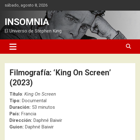
Saltar
sábado, agosto 8, 2026
al
contenido
INSOMNIA
El Universo de Stephen King
Filmografía: ‘King On Screen’
(2023)
Título
:
King On Screen
Tipo:
Documental
Duración:
53 minutos
País:
Francia
Dirección:
Daphné Baiwir
Guion:
Daphné Baiwir