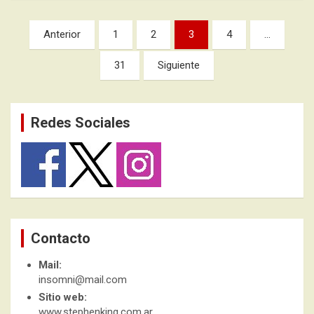
Paginación
Anterior
1
2
3
4
…
de
31
Siguiente
entradas
Redes Sociales
Contacto
Mail:
insomni@mail.com
Sitio web:
www.stephenking.com.ar