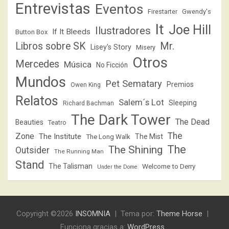
Entrevistas
Eventos
Firestarter
Gwendy's
It
Joe Hill
Ilustradores
If It Bleeds
Button Box
Libros sobre SK
Mr.
Lisey's Story
Misery
Otros
Mercedes
Música
No Ficción
Mundos
Pet Sematary
Premios
Owen King
Relatos
Salem´s Lot
Sleeping
Richard Bachman
The Dark Tower
The Dead
Beauties
Teatro
The
Zone
The Institute
The Mist
The Long Walk
The
The Shining
Outsider
The Running Man
Stand
The Talisman
Welcome to Derry
Under the Dome
Copyright ©2026
INSOMNIA
Tema por:
Theme Horse
Funciona gracias a:
WordPress