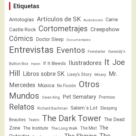
Etiquetas
Artículos de SK
Antologías
Carrie
Audiobooks
Cortometrajes
Creepshow
Castle Rock
Cómics
Doctor Sleep
Documentales
Entrevistas
Eventos
Firestarter
Gwendy's
It
Joe
Ilustradores
If It Bleeds
Button Box
Haven
Hill
Libros sobre SK
Mr.
Lisey's Story
Misery
Otros
Mercedes
Música
No Ficción
Mundos
Pet Sematary
Premios
Owen King
Relatos
Salem´s Lot
Sleeping
Richard Bachman
The Dark Tower
The Dead
Beauties
Teatro
The
Zone
The Institute
The Mist
The Long Walk
The
The Shining