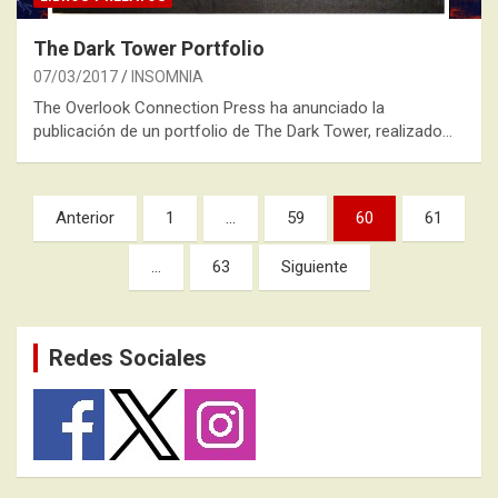
The Dark Tower Portfolio
07/03/2017
INSOMNIA
The Overlook Connection Press ha anunciado la
publicación de un portfolio de The Dark Tower, realizado…
Paginación
Anterior
1
…
59
60
61
de
…
63
Siguiente
entradas
Redes Sociales