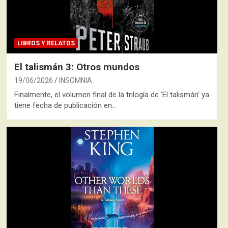
LIBROS Y RELATOS
El talismán 3: Otros mundos
19/06/2026
INSOMNIA
Finalmente, el volumen final de la trilogía de 'El talismán' ya
tiene fecha de publicación en…