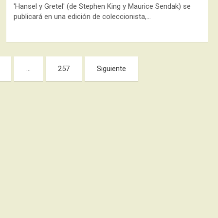
'Hansel y Gretel' (de Stephen King y Maurice Sendak) se
publicará en una edición de coleccionista,…
…
257
Siguiente