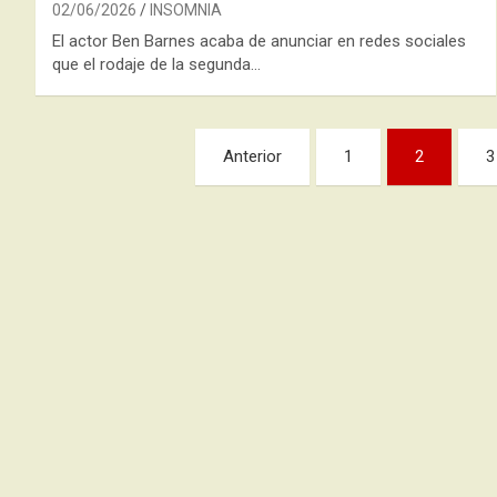
02/06/2026
INSOMNIA
El actor Ben Barnes acaba de anunciar en redes sociales
que el rodaje de la segunda…
Paginación
Anterior
1
2
3
de
entradas