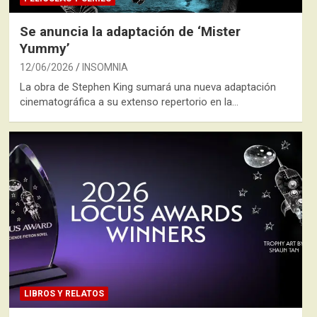
Se anuncia la adaptación de ‘Mister
Yummy’
12/06/2026
INSOMNIA
La obra de Stephen King sumará una nueva adaptación
cinematográfica a su extenso repertorio en la…
LIBROS Y RELATOS