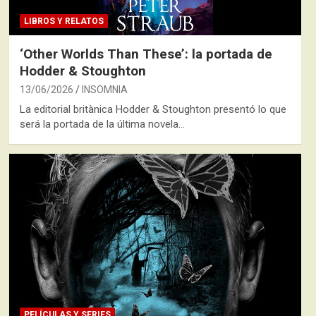
LIBROS Y RELATOS
‘Other Worlds Than These’: la portada de
Hodder & Stoughton
13/06/2026
INSOMNIA
La editorial britànica Hodder & Stoughton presentó lo que
será la portada de la última novela…
PELÍCULAS Y SERIES