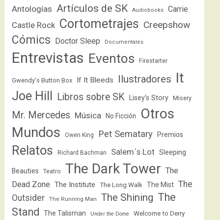
Artículos de SK
Antologías
Carrie
Audiobooks
Cortometrajes
Creepshow
Castle Rock
Cómics
Doctor Sleep
Documentales
Entrevistas
Eventos
Firestarter
It
Ilustradores
If It Bleeds
Gwendy's Button Box
Joe Hill
Libros sobre SK
Lisey's Story
Misery
Otros
Mr. Mercedes
Música
No Ficción
Mundos
Pet Sematary
Premios
Owen King
Relatos
Salem´s Lot
Sleeping
Richard Bachman
The Dark Tower
The
Beauties
Teatro
The
Dead Zone
The Institute
The Mist
The Long Walk
The
The Shining
Outsider
The Running Man
Stand
The Talisman
Welcome to Derry
Under the Dome