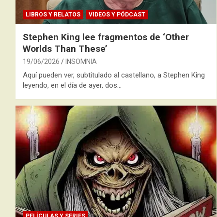
LIBROS Y RELATOS
VIDEOS Y PÓDCAST
Stephen King lee fragmentos de ‘Other
Worlds Than These’
19/06/2026
INSOMNIA
Aquí pueden ver, subtitulado al castellano, a Stephen King
leyendo, en el día de ayer, dos…
PELÍCULAS Y SERIES